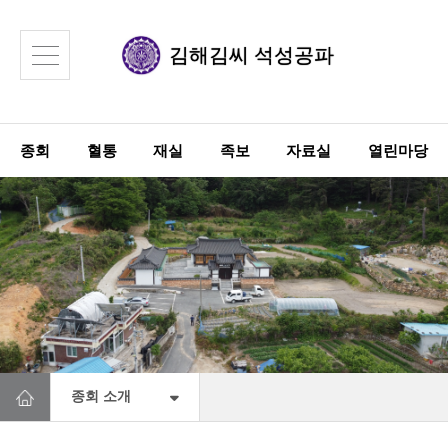
김해김씨
석성공파
종회
혈통
재실
족보
자료실
열린마당
종회 소개
종회장
종회 소개
정기총회