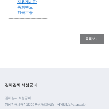
자유게시판
종회밴드
전국문중
--------------------------------
목록보기
김해김씨 석성공파
김해김씨 석성공파
경남 김해시 태정2길 30 금병재(錦屛齋)
이메일 kjk@cmcnu.or.kr