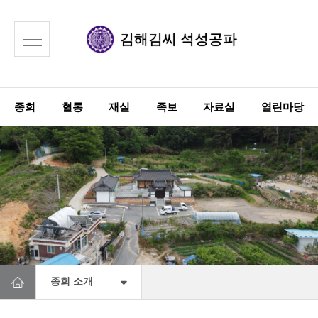
김해김씨
석성공파
종회
혈통
재실
족보
자료실
열린마당
종회 소개
종회장
종회 소개
정기총회